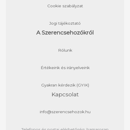
Cookie szabályzat
Jogi tájékoztató
A Szerencsehozókról
Rólunk
Értékeink és irányelveink
Gyakran kérdezik (GYIK)
Kapcsolat
info@szerencsehozok.hu
Telefonos és postai elérhetőség: hamarosan