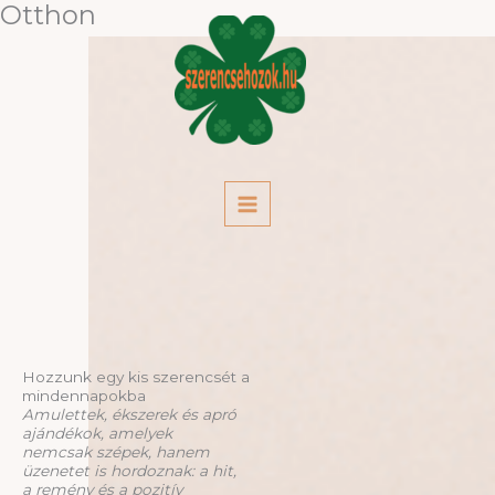
Otthon
Skip
to
content
Hozzunk egy kis szerencsét a
mindennapokba
Amulettek, ékszerek és apró
ajándékok, amelyek
nemcsak szépek, hanem
üzenetet is hordoznak: a hit,
a remény és a pozitív