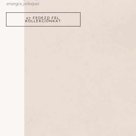
energia jelképei.
👉 FEDEZD FEL
KOLLEKCIÓNKAT