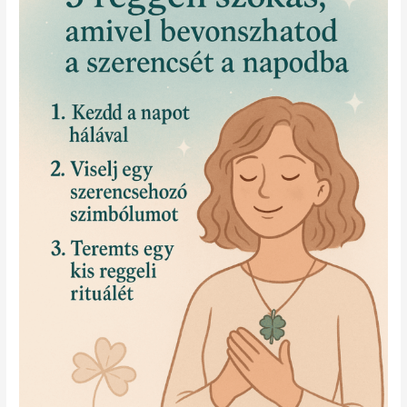
amivel
bevonzhatod
a
szerencsét
a
napodba